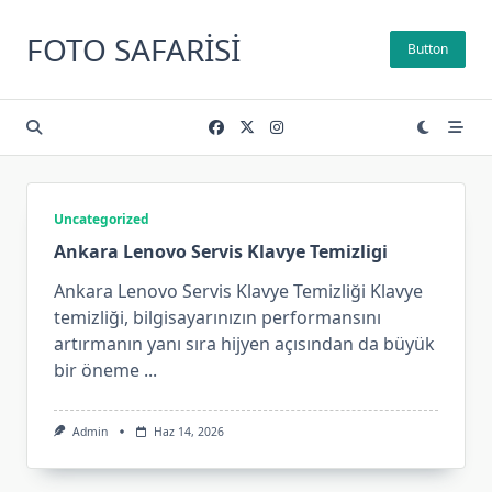
Skip
to
FOTO SAFARISI
Button
content
Uncategorized
Ankara Lenovo Servis Klavye Temizligi
Ankara Lenovo Servis Klavye Temizliği Klavye
temizliği, bilgisayarınızın performansını
artırmanın yanı sıra hijyen açısından da büyük
bir öneme
...
Admin
Haz 14, 2026