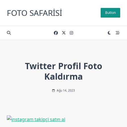
Skip
to
FOTO SAFARISI
Button
content
Twitter Profil Foto
Kaldırma
Ağu 14, 2023