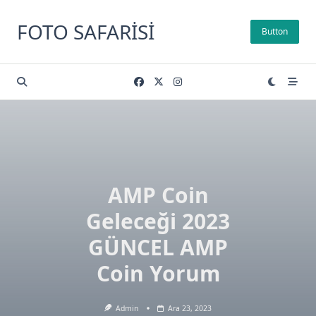
Skip
to
FOTO SAFARISI
Button
content
AMP Coin
Geleceği 2023
GÜNCEL AMP
Coin Yorum
Admin
Ara 23, 2023