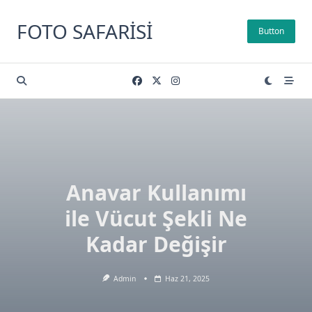
Skip
to
FOTO SAFARISI
Button
content
Anavar Kullanımı
ile Vücut Şekli Ne
Kadar Değişir
Admin
Haz 21, 2025