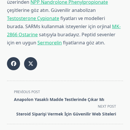
üzerinden
NPP Nandrolone Phenylpropionate
çeşitlerine göz atın. Güvenilir anabolizan
Testosterone Cypionate
fiyatları ve modelleri
burada. SARMs kullanmak isteyenler için orjinal
MK-
2866 Ostarine
satışıyla buradayız. Peptid sevenler
için en uygun
Sermorelin
fiyatlarına göz atın.
<span
PREVIOUS POST
class="nav-
Anapolon Yasaklı Madde Testlerinde Çıkar Mı
subtitle
NEXT POST
screen-
Steroid Siparişi Vermek İçin Güvenilir Web Siteleri
reader-
text">Page</span>