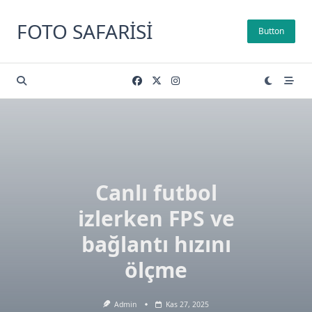
Skip
to
FOTO SAFARISI
Button
content
Canlı futbol
izlerken FPS ve
bağlantı hızını
ölçme
Admin
Kas 27, 2025