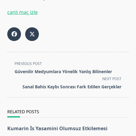
canlı maç izle
<span
PREVIOUS POST
class="nav-
Güvenilir Medyumlara Yönelik Yanlış Bilinenler
subtitle
NEXT POST
screen-
Sanal Bahis Kaybı Sonrası Fark Edilen Gerçekler
reader-
text">Page</span>
RELATED POSTS
Kumarin İs Yasamini Olumsuz Etkilemesi