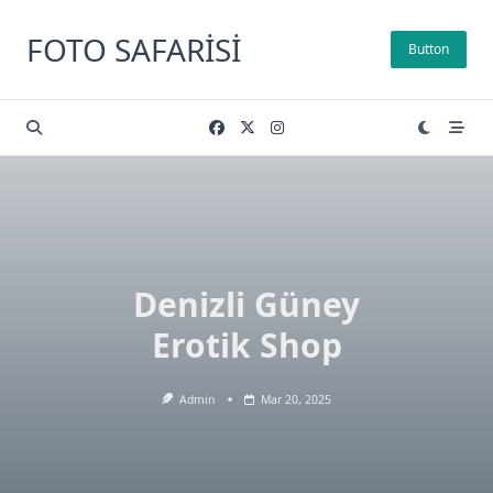
Skip
to
FOTO SAFARISI
Button
content
Denizli Güney
Erotik Shop
Admin
Mar 20, 2025