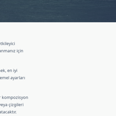
kileyici
anmanız için
ek, en iyi
temel ayarları
bir kompozisyon
eya çizgileri
tacaktır.