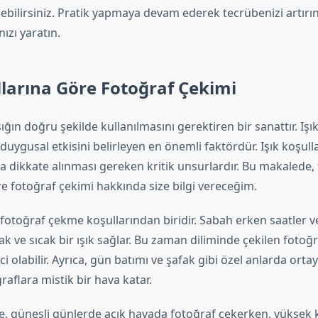
ebilirsiniz. Pratik yapmaya devam ederek tecrübenizi artırı
ızı yaratın.
llarına Göre Fotoğraf Çekimi
şığın doğru şekilde kullanılmasını gerektiren bir sanattır. Işık
duygusal etkisini belirleyen en önemli faktördür. Işık koşulla
a dikkate alınması gereken kritik unsurlardır. Bu makalede, f
e fotoğraf çekimi hakkında size bilgi vereceğim.
i fotoğraf çekme koşullarından biridir. Sabah erken saatler 
k ve sıcak bir ışık sağlar. Bu zaman diliminde çekilen fotoğ
ici olabilir. Ayrıca, gün batımı ve şafak gibi özel anlarda ortay
ğraflara mistik bir hava katar.
te, güneşli günlerde açık havada fotoğraf çekerken, yüksek 