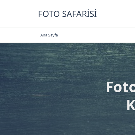
Skip
to
FOTO SAFARISI
content
Ana Sayfa
Fot
K