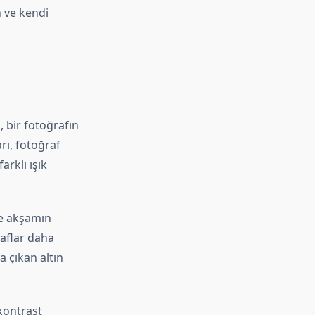
n ve kendi
, bir fotoğrafın
rı, fotoğraf
arklı ışık
ve akşamın
raflar daha
a çıkan altın
kontrast