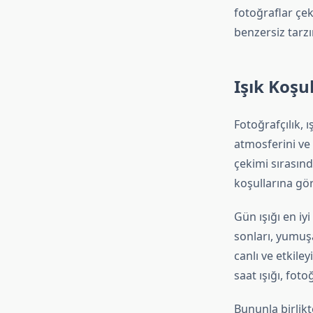
fotoğraflar çek
benzersiz tarzın
Işık Koşu
Fotoğrafçılık, ı
atmosferini ve 
çekimi sırasınd
koşullarına gör
Gün ışığı en iy
sonları, yumuşa
canlı ve etkiley
saat ışığı, foto
Bununla birlik