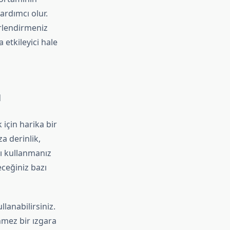
ardımcı olur.
rlendirmeniz
 etkileyici hale
ı
 için harika bir
a derinlik,
nı kullanmanız
eceğiniz bazı
llanabilirsiniz.
nmez bir ızgara