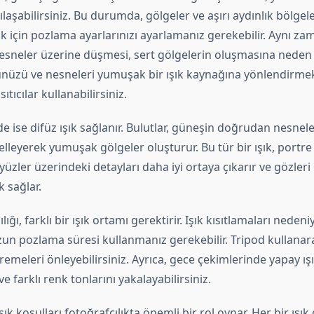
laşabilirsiniz. Bu durumda, gölgeler ve aşırı aydınlık bölgel
 için pozlama ayarlarınızı ayarlamanız gerekebilir. Aynı z
esneler üzerine düşmesi, sert gölgelerin oluşmasına neden o
üzü ve nesneleri yumuşak bir ışık kaynağına yönlendirmek
sıtıcılar kullanabilirsiniz.
e ise difüz ışık sağlanır. Bulutlar, güneşin doğrudan nesnel
leyerek yumuşak gölgeler oluşturur. Bu tür bir ışık, portre 
yüzler üzerindeki detayları daha iyi ortaya çıkarır ve gözleri
k sağlar.
ığı, farklı bir ışık ortamı gerektirir. Işık kısıtlamaları nedeni
zun pozlama süresi kullanmanız gerekebilir. Tripod kullana
tremeleri önleyebilirsiniz. Ayrıca, gece çekimlerinde yapay ış
ve farklı renk tonlarını yakalayabilirsiniz.
şık koşulları fotoğrafçılıkta önemli bir rol oynar. Her bir ışı