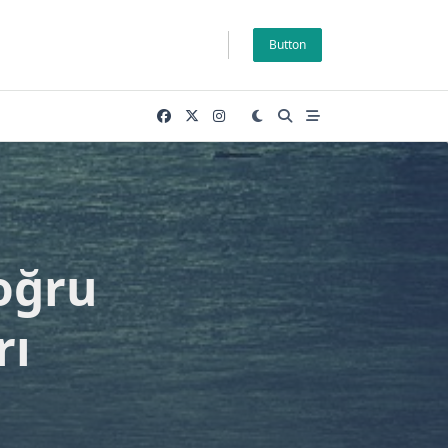
Button
oğru
rı