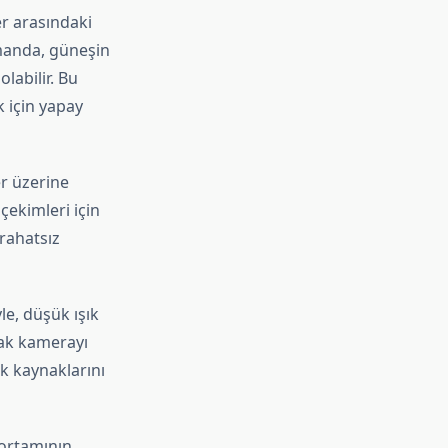
er arasındaki
amanda, güneşin
labilir. Bu
 için yapay
er üzerine
çekimleri için
 rahatsız
yle, düşük ışık
rak kamerayı
ık kaynaklarını
k ortamının