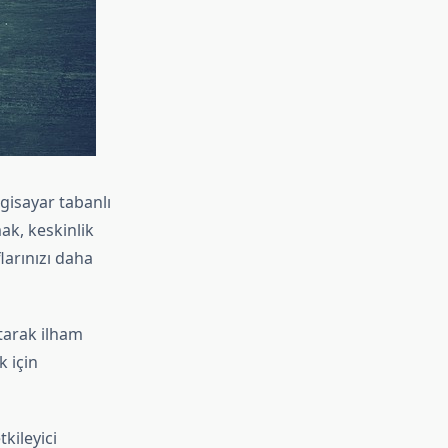
gisayar tabanlı
ak, keskinlik
arınızı daha
atarak ilham
k için
kileyici