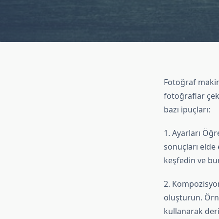
Fotoğraf makine
fotoğraflar çek
bazı ipuçları:
1. Ayarları Öğr
sonuçları elde 
keşfedin ve bun
2. Kompozisyonu
oluşturun. Örne
kullanarak deri