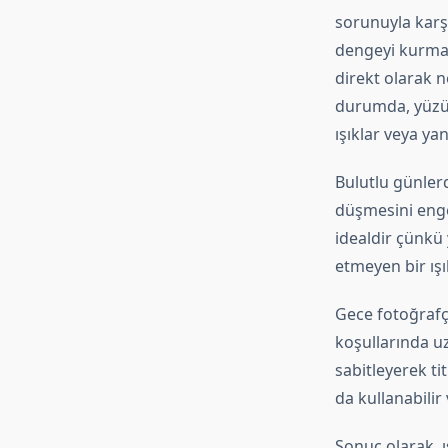
sorunuyla karşı
dengeyi kurmak
direkt olarak n
durumda, yüzün
ışıklar veya yan
Bulutlu günlerd
düşmesini engel
idealdir çünkü 
etmeyen bir ışı
Gece fotoğrafçıl
koşullarında u
sabitleyerek ti
da kullanabilir 
Sonuç olarak, ı