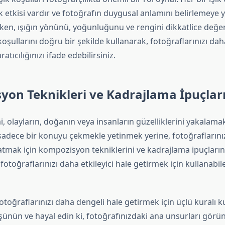
tik etkisi vardır ve fotoğrafın duygusal anlamını belirlemeye y
ken, ışığın yönünü, yoğunluğunu ve rengini dikkatlice değe
koşullarını doğru bir şekilde kullanarak, fotoğraflarınızı daha
ratıcılığınızı ifade edebilirsiniz.
on Teknikleri ve Kadrajlama İpuçlar
, olayların, doğanın veya insanların güzelliklerini yakalamak
sadece bir konuyu çekmekle yetinmek yerine, fotoğraflarınız
katmak için kompozisyon tekniklerini ve kadrajlama ipuçları
 fotoğraflarınızı daha etkileyici hale getirmek için kullanabil
Fotoğraflarınızı daha dengeli hale getirmek için üçlü kuralı ku
şünün ve hayal edin ki, fotoğrafınızdaki ana unsurları görü