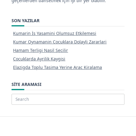
geçenlerden bahsetmek için iyi bir yer olabilir.
SON YAZILAR
Kumarin İs Yasamini Olumsuz Etkilemesi
Kumar Oynamanin Cocuklara Dolayli Zararlari
Hamam Terligi Nasil Secilir
Cocuklarda Ayrilik Kaygisi
Elazigda Toplu Tasima Yerine Arac Kiralama
SITE ARAMASI
Search
for: