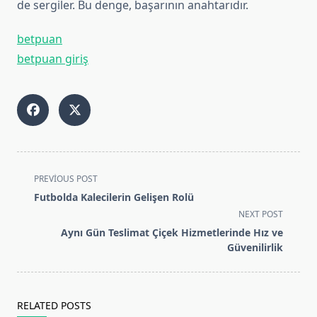
de sergiler. Bu denge, başarının anahtarıdır.
betpuan
betpuan giriş
<span
PREVIOUS POST
class="nav-
Futbolda Kalecilerin Gelişen Rolü
subtitle
NEXT POST
screen-
Aynı Gün Teslimat Çiçek Hizmetlerinde Hız ve
reader-
Güvenilirlik
text">Page</span>
RELATED POSTS