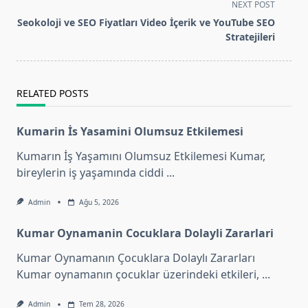
subtitle
NEXT POST
screen-
Seokoloji ve SEO Fiyatları Video İçerik ve YouTube SEO
reader-
Stratejileri
text">Page</span>
RELATED POSTS
Kumarin İs Yasamini Olumsuz Etkilemesi
Kumarın İş Yaşamını Olumsuz Etkilemesi Kumar,
bireylerin iş yaşamında ciddi
...
Admin
Ağu 5, 2026
Kumar Oynamanin Cocuklara Dolayli Zararlari
Kumar Oynamanın Çocuklara Dolaylı Zararları
Kumar oynamanın çocuklar üzerindeki etkileri,
...
Admin
Tem 28, 2026