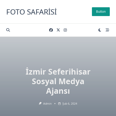
Skip
to
FOTO SAFARISI
Button
content
İzmir Seferihisar
Sosyal Medya
Ajansı
Admin
Şub 6, 2024