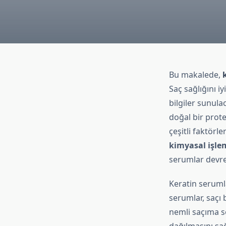
Bu makalede,
Saç sağlığını i
bilgiler sunula
doğal bir prote
çeşitli faktörl
kimyasal işle
serumlar devrey
Keratin serumla
serumlar, saçı 
nemli saçıma s