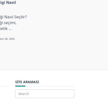
gi Nasil
i Nasıl Seçilir?
i seçimi,
tetik
...
Tem 28, 2026
SITE ARAMASI
Search
for: