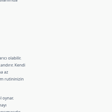
kullanımda
cı olabilir.
andırır. Kendi
ha az
ım rutininizin
l oynar.
mayı