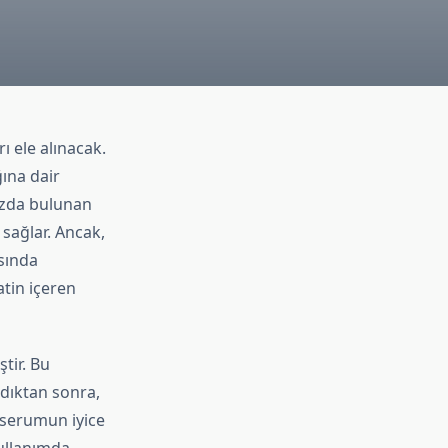
ı ele alınacak.
ğına dair
mızda bulunan
 sağlar. Ancak,
asında
atin içeren
tir. Bu
adıktan sonra,
 serumun iyice