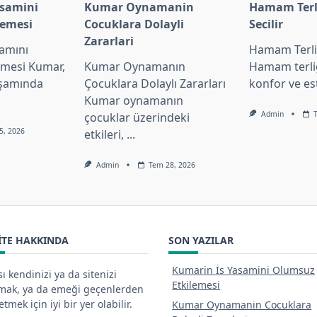
asamini
Kumar Oynamanin
Hamam Terli
lemesi
Cocuklara Dolayli
Secilir
Zararlari
amını
Hamam Terliğ
emesi Kumar,
Kumar Oynamanın
Hamam terliğ
aşamında
Çocuklara Dolaylı Zararları
konfor ve es
Kumar oynamanın
Admin
çocuklar üzerindeki
5, 2026
etkileri,
...
Admin
Tem 28, 2026
ITE HAKKINDA
SON YAZILAR
Kumarin İs Yasamini Olumsuz
ı kendinizi ya da sitenizi
Etkilemesi
tmak, ya da emeği geçenlerden
tmek için iyi bir yer olabilir.
Kumar Oynamanin Cocuklara