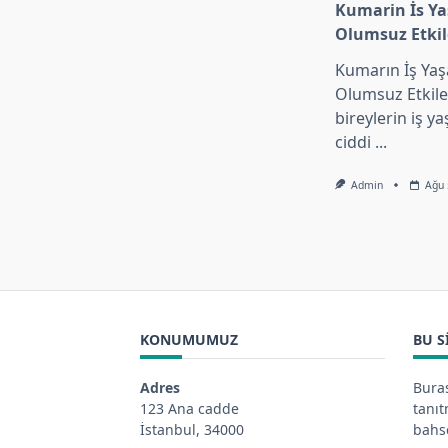
Kumarin İs Y
Olumsuz Etki
Kumarın İş Yaş
Olumsuz Etkil
bireylerin iş y
ciddi
...
Admin
Ağu 
KONUMUMUZ
BU S
Adres
Buras
123 Ana cadde
tanı
İstanbul, 34000
bahse