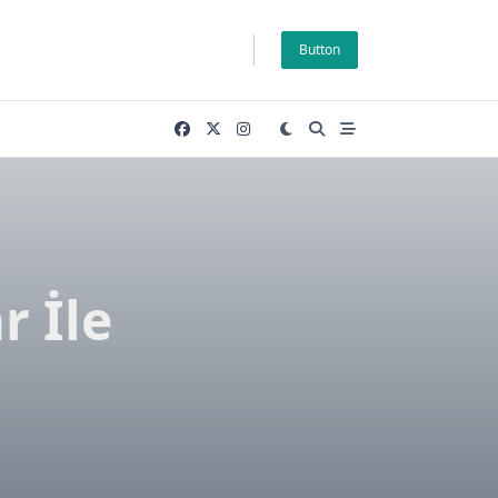
Button
r İle