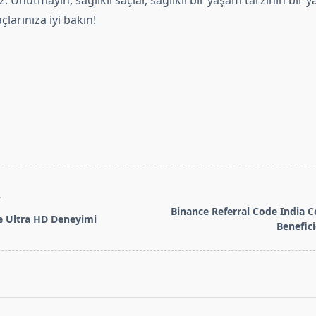
. Unutmayın, sağlıklı saçlar, sağlıklı bir yaşam tarzının bir y
çlarınıza iyi bakın!
T
Binance Referral Code India
le Ultra HD Deneyimi
Benefici
pan>