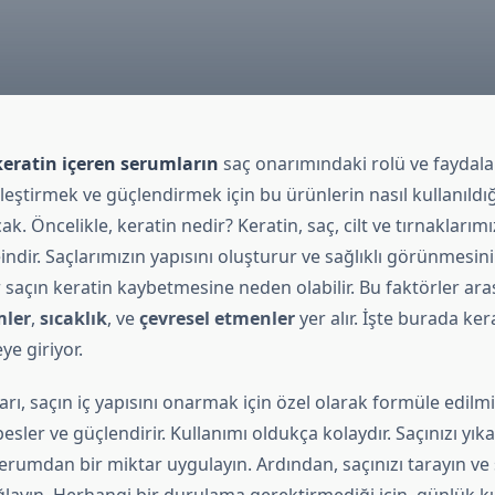
keratin içeren serumların
saç onarımındaki rolü ve faydalar
yileştirmek ve güçlendirmek için bu ürünlerin nasıl kullanıldı
cak. Öncelikle, keratin nedir? Keratin, saç, cilt ve tırnakları
indir. Saçlarımızın yapısını oluşturur ve sağlıklı görünmesini
er saçın keratin kaybetmesine neden olabilir. Bu faktörler ar
mler
,
sıcaklık
, ve
çevresel etmenler
yer alır. İşte burada ker
e giriyor.
rı, saçın iç yapısını onarmak için özel olarak formüle edilmiş
besler ve güçlendirir. Kullanımı oldukça kolaydır. Saçınızı yık
erumdan bir miktar uygulayın. Ardından, saçınızı tarayın ve