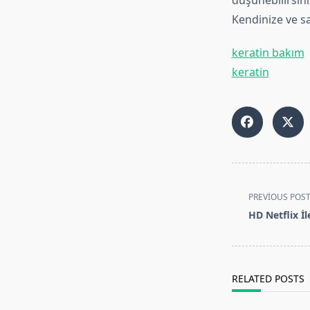
düşünebilirsiniz
Kendinize ve sa
keratin bakım
keratin
<span
PREVIOUS POS
class="nav-
HD Netflix İ
subtitle
screen-
reader-
text">Page</s
RELATED POSTS