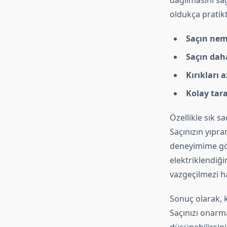
dağılmasını sa
oldukça pratikt
Saçın nem
Saçın dah
Kırıkları 
Kolay tara
Özellikle sık s
Saçınızın yıpr
deneyimime gör
elektriklendiği
vazgeçilmezi hal
Sonuç olarak, k
Saçınızı onarm