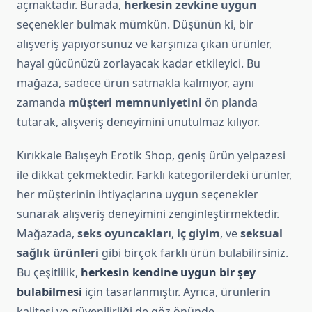
açmaktadır. Burada,
herkesin zevkine uygun
seçenekler bulmak mümkün. Düşünün ki, bir
alışveriş yapıyorsunuz ve karşınıza çıkan ürünler,
hayal gücünüzü zorlayacak kadar etkileyici. Bu
mağaza, sadece ürün satmakla kalmıyor, aynı
zamanda
müşteri memnuniyetini
ön planda
tutarak, alışveriş deneyimini unutulmaz kılıyor.
Kırıkkale Balışeyh Erotik Shop, geniş ürün yelpazesi
ile dikkat çekmektedir. Farklı kategorilerdeki ürünler,
her müşterinin ihtiyaçlarına uygun seçenekler
sunarak alışveriş deneyimini zenginleştirmektedir.
Mağazada,
seks oyuncakları
,
iç giyim
, ve
seksual
sağlık ürünleri
gibi birçok farklı ürün bulabilirsiniz.
Bu çeşitlilik,
herkesin kendine uygun bir şey
bulabilmesi
için tasarlanmıştır. Ayrıca, ürünlerin
kalitesi ve güvenilirliği de göz önünde