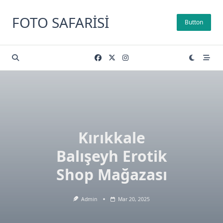
Skip
to
FOTO SAFARISI
Button
content
Kırıkkale
Balışeyh Erotik
Shop Mağazası
Admin
Mar 20, 2025