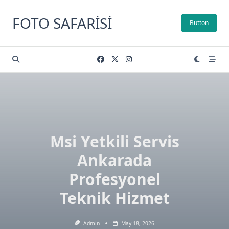
Skip
to
FOTO SAFARISI
Button
content
Msi Yetkili Servis
Ankarada
Profesyonel
Teknik Hizmet
Admin
May 18, 2026