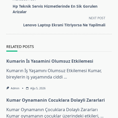
class="nav-
Hp Teknik Servis Hizmetlerinde En Sik Gorulen
subtitle
Arizalar
screen-
NEXT POST
reader-
Lenovo Laptop Ekrani Titriyorsa Ne Yapilmali
text">Page</span>
RELATED POSTS
Kumarin İs Yasamini Olumsuz Etkilemesi
Kumarın İş Yaşamını Olumsuz Etkilemesi Kumar,
bireylerin iş yaşamında ciddi
...
Admin
Ağu 5, 2026
Kumar Oynamanin Cocuklara Dolayli Zararlari
Kumar Oynamanın Çocuklara Dolaylı Zararları
Kumar oynamanın çocuklar üzerindeki etkileri,
...