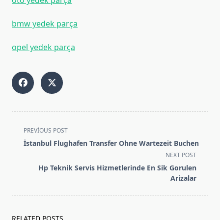
oto yedek parça
bmw yedek parça
opel yedek parça
<span
PREVIOUS POST
class="nav-
İstanbul Flughafen Transfer Ohne Wartezeit Buchen
subtitle
NEXT POST
screen-
Hp Teknik Servis Hizmetlerinde En Sik Gorulen
reader-
Arizalar
text">Page</span>
RELATED POSTS