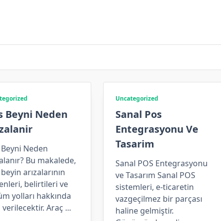
tegorized
Uncategorized
s Beyni Neden
Sanal Pos
zalanir
Entegrasyonu Ve
Tasarim
 Beyni Neden
alanır? Bu makalede,
Sanal POS Entegrasyonu
beyin arızalarının
ve Tasarım Sanal POS
nleri, belirtileri ve
sistemleri, e-ticaretin
üm yolları hakkında
vazgeçilmez bir parçası
i verilecektir. Araç
...
haline gelmiştir.