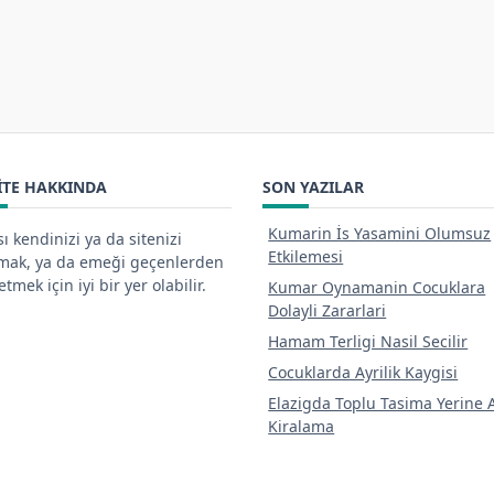
ITE HAKKINDA
SON YAZILAR
Kumarin İs Yasamini Olumsuz
ı kendinizi ya da sitenizi
Etkilemesi
tmak, ya da emeği geçenlerden
tmek için iyi bir yer olabilir.
Kumar Oynamanin Cocuklara
Dolayli Zararlari
Hamam Terligi Nasil Secilir
Cocuklarda Ayrilik Kaygisi
Elazigda Toplu Tasima Yerine 
Kiralama