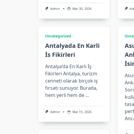
Admin
Mar 30, 2026
Ad
Uncategorized
Unca
Antalyada En Karli
Asu
İs Fikirleri
An
İsi
Antalya’da En Karlı İş
Fikirleri Antalya, turizm
Asus
cenneti olarak birçok iş
Ank
fırsatı sunuyor. Burada,
Soru
hem yerli hem de
...
kull
tasa
perf
Admin
Mar 15, 2026
Anc