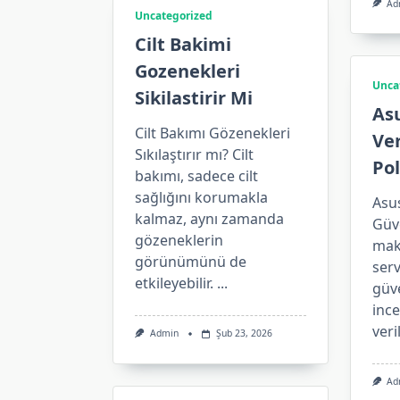
Ad
Uncategorized
Cilt Bakimi
Gozenekleri
Unca
Sikilastirir Mi
Asu
Cilt Bakımı Gözenekleri
Ver
Sıkılaştırır mı? Cilt
Pol
bakımı, sadece cilt
sağlığını korumakla
Asus
kalmaz, aynı zamanda
Güve
gözeneklerin
maka
görünümünü de
serv
etkileyebilir.
...
güve
ince
veri
Admin
Şub 23, 2026
Ad