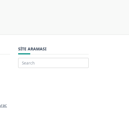
SITE ARAMASI
Search
for:
Arac