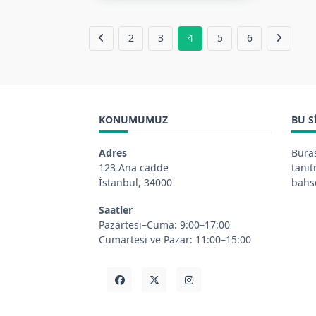
2
3
4
5
6
KONUMUMUZ
BU S
Adres
Buras
123 Ana cadde
tanı
İstanbul, 34000
bahse
Saatler
Pazartesi–Cuma: 9:00–17:00
Cumartesi ve Pazar: 11:00–15:00