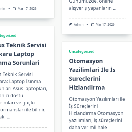
Günümüzde, online
alışveriş yapanların
...
min
Mar 17, 2026
Admin
Mar 17, 2026
tegorized
s Teknik Servisi
Uncategorized
kara Laptop
Otomasyon
nma Sorunlari
Yazilimlari İle İs
 Teknik Servisi
Sureclerini
ara: Laptop Isınma
Hizlandirma
nları Asus laptopları,
anıcı dostu
Otomasyon Yazılımları ile
rımları ve güçlü
İş Süreçlerini
ormansları ile bilinir.
Hızlandırma Otomasyon
ak,
...
yazılımları, iş süreçlerini
daha verimli hale