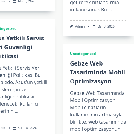
min
Mar 6, 2026
getirerek hızlandırma
imkanı sunar. Bu
...
Admin
Mar 3, 2026
tegorized
s Yetkili Servis
i Guvenligi
Uncategorized
itikasi
Gebze Web
 Yetkili Servis Veri
Tasariminda Mobil
nliği Politikası Bu
Optimizasyon
lede, Asus’un yetkili
isleri için veri
Gebze Web Tasarımında
nliği politikaları
Mobil Optimizasyon
lenecek, kullanıcı
Mobil cihazların
lerinin
...
kullanımının artmasıyla
birlikte, web tasarımında
min
Şub 18, 2026
mobil optimizasyonun