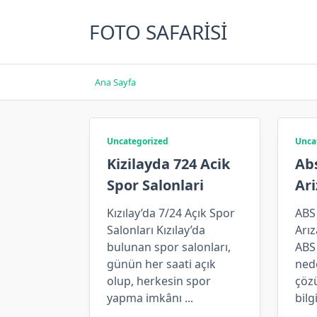
Skip
to
FOTO SAFARISI
content
Ana Sayfa
Uncategorized
Unca
Kizilayda 724 Acik
Ab
Spor Salonlari
Ari
Kızılay’da 7/24 Açık Spor
ABS
Salonları Kızılay’da
Arız
bulunan spor salonları,
ABS 
günün her saati açık
nede
olup, herkesin spor
çöz
yapma imkânı
...
bilg