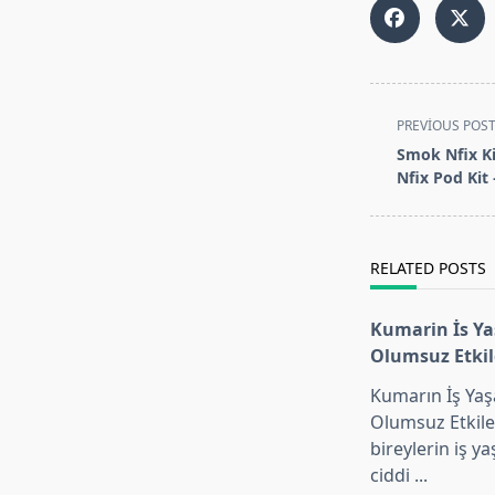
<span
PREVIOUS POS
class="nav-
Smok Nfix Ki
subtitle
Nfix Pod Kit
screen-
reader-
text">Page</s
RELATED POSTS
Kumarin İs Y
Olumsuz Etki
Kumarın İş Yaş
Olumsuz Etkil
bireylerin iş y
ciddi
...