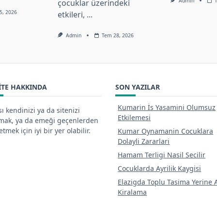
Admin
çocuklar üzerindeki
5, 2026
etkileri,
...
Admin
Tem 28, 2026
ITE HAKKINDA
SON YAZILAR
Kumarin İs Yasamini Olumsuz
ı kendinizi ya da sitenizi
Etkilemesi
tmak, ya da emeği geçenlerden
tmek için iyi bir yer olabilir.
Kumar Oynamanin Cocuklara
Dolayli Zararlari
Hamam Terligi Nasil Secilir
Cocuklarda Ayrilik Kaygisi
Elazigda Toplu Tasima Yerine 
Kiralama