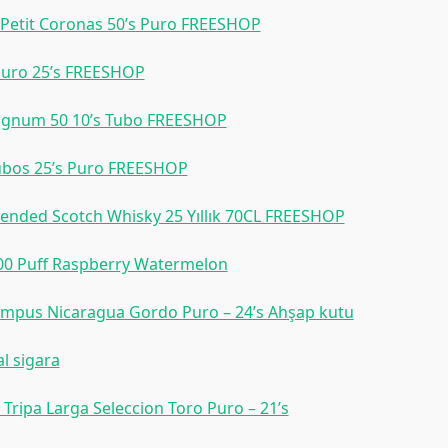
 Petit Coronas 50’s Puro FREESHOP
uro 25’s FREESHOP
gnum 50 10’s Tubo FREESHOP
ubos 25’s Puro FREESHOP
lended Scotch Whisky 25 Yıllık 70CL FREESHOP
000 Puff Raspberry Watermelon
empus Nicaragua Gordo Puro – 24’s Ahşap kutu
al sigara
Tripa Larga Seleccion Toro Puro – 21’s