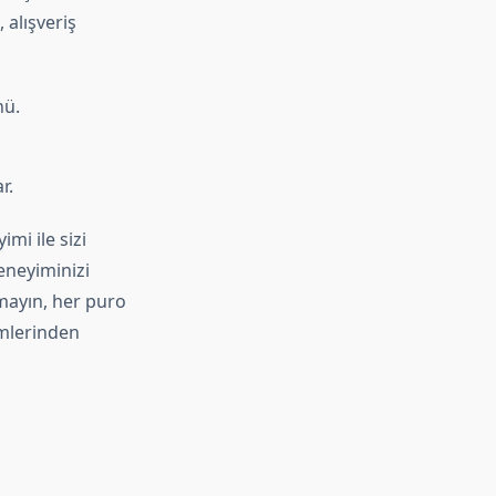
 alışveriş
nü.
r.
mi ile sizi
eneyiminizi
mayın, her puro
ümlerinden