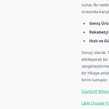
sunar. Bu neden
sırasında karşıl
Geniş Ürü
Rekabetçi 
Hızlı ve G
Sonuç olarak, T
etkileyecek bi
zenginleştirme
bir hikaye anla
birini sunuyor.
Davidoff White
L&M Double For