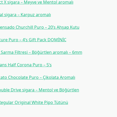
 X sigara – Meyve ve Mentol aromalı
al sigara – Karpuz aromalı
rensado Churchill Puro – 20’s Ahşap Kutu
ture Puro – 4’s Gift Pack DOMİNİC
 Sarma Filtresi – Böğürtlen aromalı – 6mm
ns Half Corona Puro – 5’s
ato Chocolate Puro – Çikolata Aromalı
ble Drive sigara – Mentol ve Böğürtlen
Regular Original White Pipo Tütünü