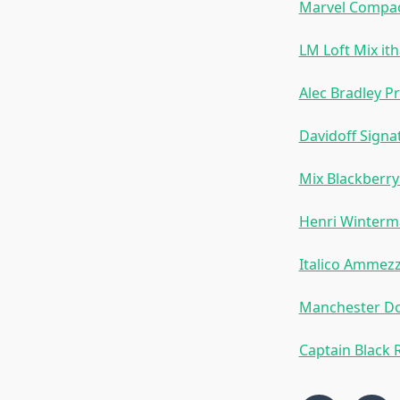
Marvel Compact
LM Loft Mix ith
Alec Bradley P
Davidoff Signa
Mix Blackberry
Henri Winterma
Italico Ammezz
Manchester Dou
Captain Black 