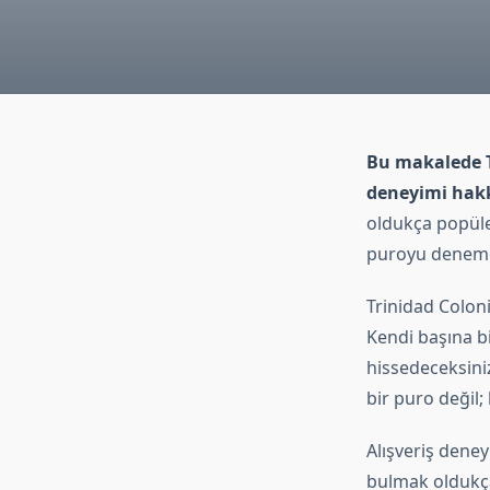
Bu makalede Tr
deneyimi hakkı
oldukça popüler
puroyu denemek
Trinidad Coloni
Kendi başına b
hissedeceksiniz
bir puro değil;
Alışveriş deney
bulmak oldukça 