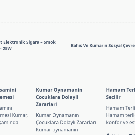
T
t Elektronik Sigara – Smok
Bahis Ve Kumarın Sosyal Çevrey
 – 25W
pan>
asamini
Kumar Oynamanin
Hamam Terli
lemesi
Cocuklara Dolayli
Secilir
Zararlari
amını
Hamam Terliğ
emesi Kumar,
Kumar Oynamanın
Hamam terliğ
aşamında
Çocuklara Dolaylı Zararları
konfor ve es
Kumar oynamanın