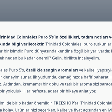
inidad Coloniales Puro 5’s’in özellikleri, tadım notları ve
nda bilgi verilecektir.
Trinidad Coloniales, puro tutkunlar
 bir isimdir. Puro dünyasında kendine özgü bir yeri vardır. 
 neden bu kadar önemli? Gelin, birlikte inceleyelim.
ales Puro 5’s,
özellikle zengin aromaları
ve kaliteli yapısıy
ir deneyim sunar. İlk yudumda, damağınızda hafif baharatlı 
. Ardından, kremamsı bir doku ve tatlı bir aroma sizi sarac
 bir yolculuk. Her nefeste, adeta bir hikaye anlatıyor.
imi de bir o kadar önemlidir.
FREESHOP
’ta, Trinidad Colonial
kolay. Ürünlerinizi seçerken, kalite ve fiyat açısından en iy