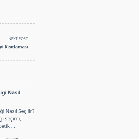
NEXT POST
i Kısıtlaması
gi Nasil
i Nasıl Seçilir?
i seçimi,
tetik
...