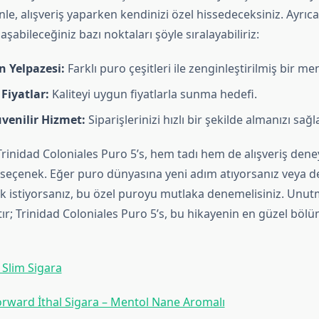
le, alışveriş yaparken kendinizi özel hissedeceksiniz. Ayrıca,
aşabileceğiniz bazı noktaları şöyle sıralayabiliriz:
n Yelpazesi:
Farklı puro çeşitleri ile zenginleştirilmiş bir me
Fiyatlar:
Kaliteyi uygun fiyatlarla sunma hedefi.
üvenilir Hizmet:
Siparişlerinizi hızlı bir şekilde almanızı sağla
rinidad Coloniales Puro 5’s, hem tadı hem de alışveriş deneyi
r seçenek. Eğer puro dünyasına yeni adım atıyorsanız veya d
k istiyorsanız, bu özel puroyu mutlaka denemelisiniz. Unut
tır; Trinidad Coloniales Puro 5’s, bu hikayenin en güzel böl
 Slim Sigara
ward İthal Sigara – Mentol Nane Aromalı