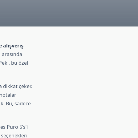
 alışveriş
ı arasında
Peki, bu özel
la dikkat çeker.
notalar
ak. Bu, sadece
es Puro 5’s’i
i seçenekleri